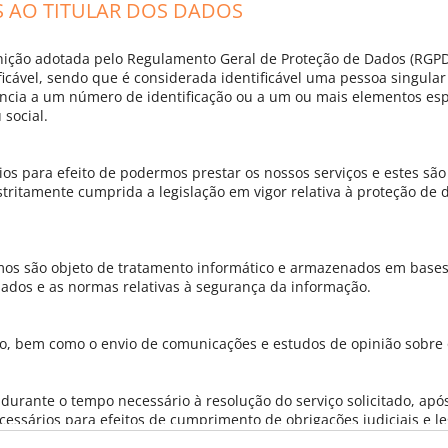
S AO TITULAR DOS DADOS
finição adotada pelo Regulamento Geral de Proteção de Dados (RGPD
ficável, sendo que é considerada identificável uma pessoa singular 
cia a um número de identificação ou a um ou mais elementos espec
 social.
dd-mm-aaaa
os para efeito de podermos prestar os nossos serviços e estes são
rança:
itamente cumprida a legislação em vigor relativa à proteção de d
ódigo
mos são objeto de tratamento informático e armazenados em base
 audio
 dados e as normas relativas à segurança da informação.
o, bem como o envio de comunicações e estudos de opinião sobre o
s caracteres apresentados na imagem
urante o tempo necessário à resolução do serviço solicitado, após
 principal forma de contacto.
essários para efeitos de cumprimento de obrigações judiciais e le
eito de acesso aos seus dados e/ou retificação, cancelamento e op