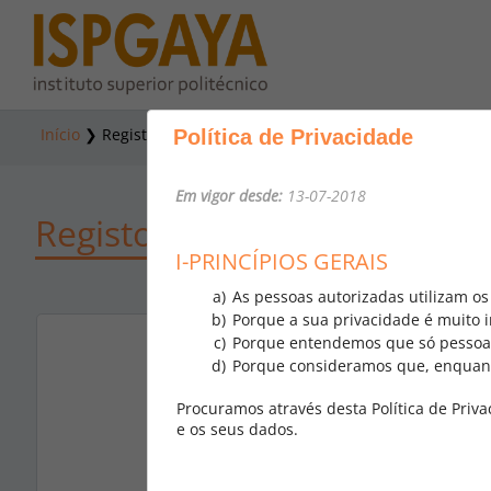
Início
Registo
Política de Privacidade
Em vigor desde:
13-07-2018
Registo On-line - Instituto 
I-PRINCÍPIOS GERAIS
a)
As pessoas autorizadas utilizam os
b)
Porque a sua privacidade é muito 
Por favor, indi
c)
Porque entendemos que só pessoas 
*
Registo:
mais adequados
d)
Porque consideramos que, enquanto
Candidatura
Procuramos através desta Política de Priv
*
Nome Completo:
e os seus dados.
*
Nacionalidade: