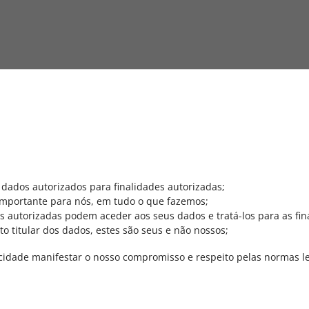
Superior Politécnico Gaya (ISPG
 dados autorizados para finalidades autorizadas;
importante para nós, em tudo o que fazemos;
que os motivos do seu registo. Irá permitir encaminhá-lo directame
autorizadas podem aceder aos seus dados e tratá-los para as fin
 após o registo:
 titular dos dados, estes são seus e não nossos;
 a Cursos
acidade manifestar o nosso compromisso e respeito pelas normas l