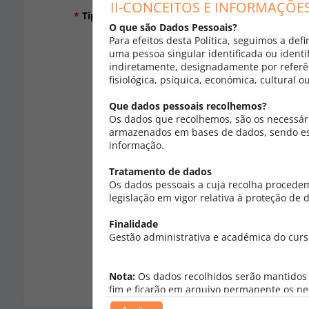
II-CONCEITOS E INFORMAÇÕE
*
Tipo Documento Identificação:
O que são Dados Pessoais?
Para efeitos desta Política, seguimos a de
*
País de Emissão:
uma pessoa singular identificada ou identi
indiretamente, designadamente por referên
*
N.º Identificação:
fisiológica, psíquica, económica, cultural ou
Data de Validade:
Que dados pessoais recolhemos?
Os dados que recolhemos, são os necessári
Código de segu
armazenados em bases de dados, sendo estr
informação.
Obter novo c
Tratamento de dados
Os dados pessoais a cuja recolha procede
Obter versão
legislação em vigor relativa à proteção de
Finalidade
*
Código de segurança:
Gestão administrativa e académica do curs
Digite todos o
*
E-mail:
Nota:
Os dados recolhidos serão mantidos d
Será usado como
fim e ficarão em arquivo permanente os nec
legítimos do ISPGAYA. O titular, tem o dir