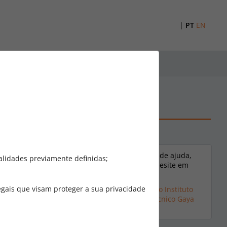
|
PT
EN
AYA)
Caso necessite de ajuda,
nte para os ecrãs
alidades previamente definidas;
por favor não hesite em
contactar-nos:
egais que visam proteger a sua privacidade
Contactos do Instituto
Superior Politécnico Gaya
(ISPGAYA)