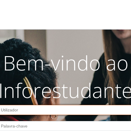
Bem-vindo ao
Inforestudant